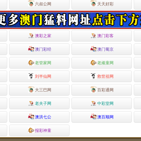
六叔公网
天天好彩
澳彩之家
澳门彩客
澳门彩经
澳门葡京
老管家网
老顽童网
刘半仙网
救世祖网
大三巴网
百彩通网
老夫子网
中彩堂网
澳洪七公
澳百顺网
报彩神童