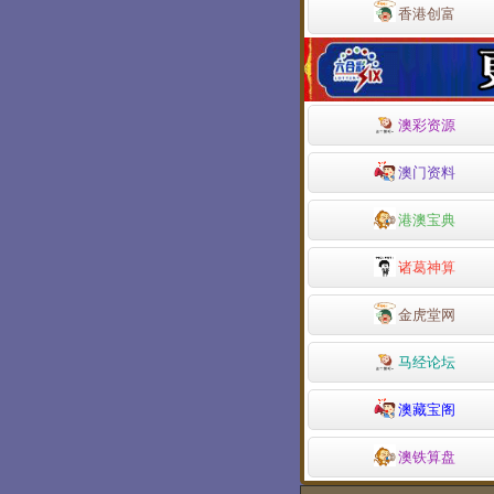
香港创富
澳彩资源
澳门资料
港澳宝典
诸葛神算
金虎堂网
马经论坛
澳藏宝阁
澳铁算盘