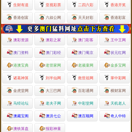
生财有道
亚视彩票
二四六彩
香港开奖
香港创富
六叔公网
天天好彩
香港彩富
澳彩资源
澳彩之家
澳门彩客
王中王网
澳门资料
澳门彩经
澳门葡京
状元红网
港澳宝典
老管家网
老顽童网
金多宝网
诸葛神算
刘半仙网
救世祖网
掌中彩网
金虎堂网
大三巴网
百彩通网
横财富网
马经论坛
老夫子网
中彩堂网
天机老人
澳藏宝阁
澳洪七公
澳百顺网
奇人中特
澳铁算盘
报彩神童