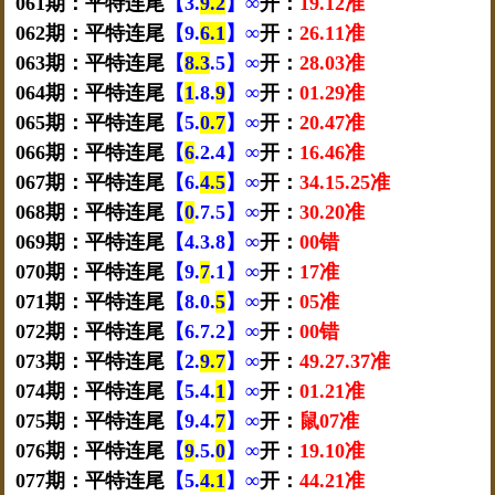
061期：平特连尾
【3.
9.2
】∞
开：
19.12准
062期：平特连尾
【9.
6.1
】∞
开：
26.11准
063期：平特连尾
【
8.3
.5】∞
开：
28.03准
064期：平特连尾
【
1
.8.
9
】∞
开：
01.29准
065期：平特连尾
【5.
0.7
】∞
开：
20.47准
066期：平特连尾
【
6
.2.4】∞
开：
16.46准
067期：平特连尾
【6.
4.5
】∞
开：
34.15.25准
068期：平特连尾
【
0
.7.5】∞
开：
30.20准
069期：平特连尾
【4.3.8】∞
开：
00错
070期：平特连尾
【9.
7
.1】∞
开：
17准
071期：平特连尾
【8.0.
5
】∞
开：
05准
072期：平特连尾
【6.7.2】∞
开：
00错
073期：平特连尾
【2.
9.7
】∞
开：
49.27.37准
074期：平特连尾
【5.4.
1
】∞
开：
01.21准
075期：平特连尾
【9.4.
7
】∞
开：
鼠07准
076期：平特连尾
【
9
.5.
0
】∞
开：
19.10准
077期：平特连尾
【5.
4.1
】∞
开：
44.21准