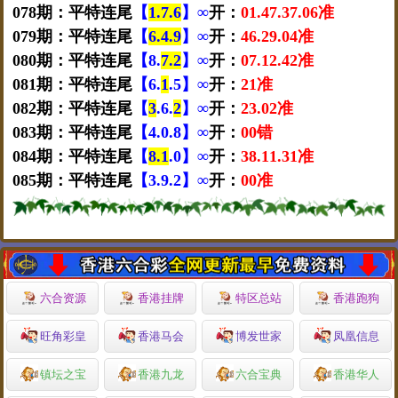
078期：平特连尾
【
1.7.6
】∞
开：
01.47.37.06准
079期：平特连尾
【
6.4.9
】∞
开：
46.29.04准
080期：平特连尾
【8.
7.2
】∞
开：
07.12.42准
081期：平特连尾
【6.
1
.5】∞
开：
21准
082期：平特连尾
【
3
.6.
2
】∞
开：
23.02准
083期：平特连尾
【4.0.8】∞
开：
00错
084期：平特连尾
【
8.1
.0】∞
开：
38.11.31准
085期：平特连尾
【3.9.2】∞
开：
00准
六合资源
香港挂牌
特区总站
香港跑狗
旺角彩皇
香港马会
博发世家
凤凰信息
镇坛之宝
香港九龙
六合宝典
香港华人