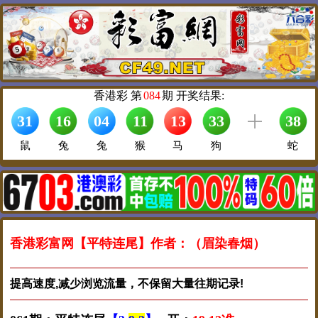
香港彩富网
【平特连尾】
作者：（眉染春烟）
提高速度,减少浏览流量，不保留大量往期记录!