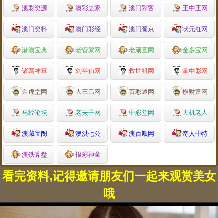
澳彩资源
澳彩之家
澳门彩客
王中王网
澳门资料
澳门彩经
澳门葡京
状元红网
港澳宝典
老管家网
老顽童网
金多宝网
诸葛神算
刘半仙网
救世祖网
掌中彩网
金虎堂网
大三巴网
百彩通网
横财富网
马经论坛
老夫子网
中彩堂网
天机老人
澳藏宝阁
澳洪七公
澳百顺网
奇人中特
澳铁算盘
报彩神童
看完资料,记得邀请朋友们一起来观赏美女
哦