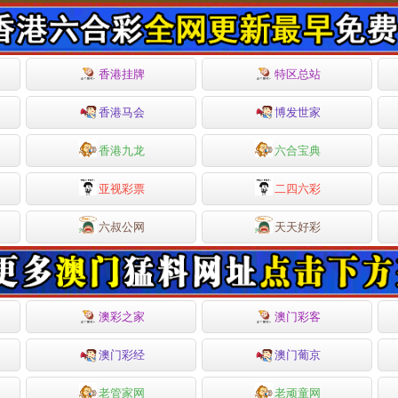
香港挂牌
特区总站
香港马会
博发世家
香港九龙
六合宝典
亚视彩票
二四六彩
六叔公网
天天好彩
澳彩之家
澳门彩客
澳门彩经
澳门葡京
老管家网
老顽童网