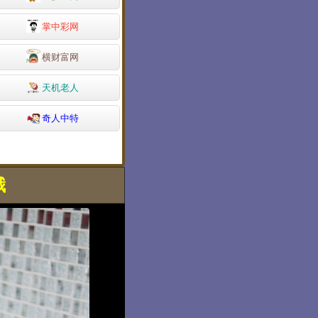
掌中彩网
横财富网
天机老人
奇人中特
哦