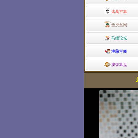
诸葛神算
金虎堂网
马经论坛
澳藏宝阁
澳铁算盘