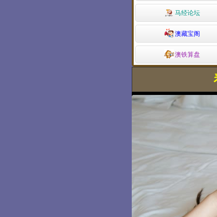
马经论坛
澳藏宝阁
澳铁算盘