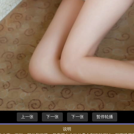
上一张
下一张
下一张
暂停轮播
说明