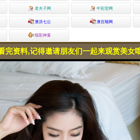
老夫子网
中彩堂网
澳洪七公
澳百顺网
报彩神童
看完资料,记得邀请朋友们一起来观赏美女