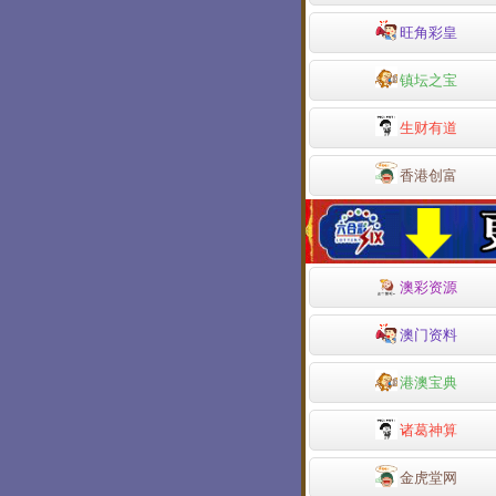
旺角彩皇
镇坛之宝
生财有道
香港创富
澳彩资源
澳门资料
港澳宝典
诸葛神算
金虎堂网