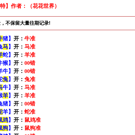
特】
作者：（花花世界）
量，不保留大量往期记录!
牛
猪】
开：
牛准
兔
马
】
开：
马准
羊
蛇】
开：
羊准
牛猴】
开：
00错
羊牛】
开：
00错
蛇
兔
】
开：
兔准
马
牛】
开：
马准
猴
羊
】
开：
羊准
兔猪】
开：
00错
蛇
羊】
开：
蛇准
鼠鸡
】
开：
鼠鸡准
鼠狗
】
开：
鼠狗准