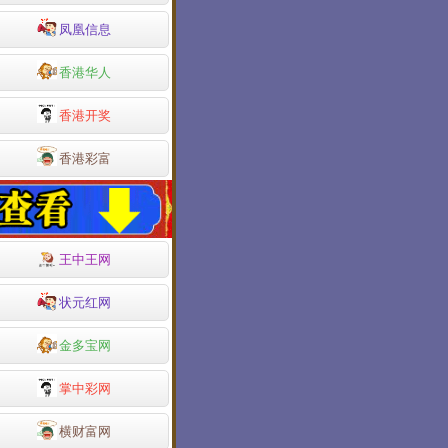
凤凰信息
香港华人
香港开奖
香港彩富
王中王网
状元红网
金多宝网
掌中彩网
横财富网