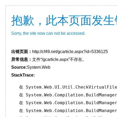
抱歉，此本页面发生
Sorry, the site now can not be accessed.
出错页面：
http://cf49.net/gcarticle.aspx?id=5336125
异常信息：
文件“/gcarticle.aspx”不存在。
Source:
System.Web
StackTrace:
   在 System.Web.UI.Util.CheckVirtualFile
   在 System.Web.Compilation.BuildManager
   在 System.Web.Compilation.BuildManager
   在 System.Web.Compilation.BuildManager