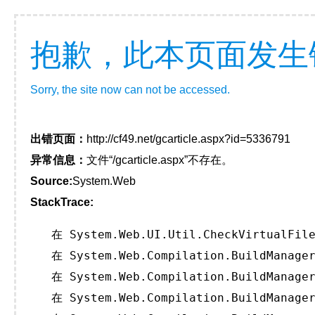
抱歉，此本页面发生
Sorry, the site now can not be accessed.
出错页面：
http://cf49.net/gcarticle.aspx?id=5336791
异常信息：
文件“/gcarticle.aspx”不存在。
Source:
System.Web
StackTrace:
   在 System.Web.UI.Util.CheckVirtualFile
   在 System.Web.Compilation.BuildManager
   在 System.Web.Compilation.BuildManager
   在 System.Web.Compilation.BuildManager