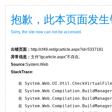
抱歉，此本页面发生
Sorry, the site now can not be accessed.
出错页面：
http://cf49.net/gcarticle.aspx?id=5337181
异常信息：
文件“/gcarticle.aspx”不存在。
Source:
System.Web
StackTrace:
   在 System.Web.UI.Util.CheckVirtualFile
   在 System.Web.Compilation.BuildManager
   在 System.Web.Compilation.BuildManager
   在 System.Web.Compilation.BuildManager