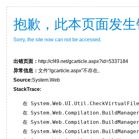
抱歉，此本页面发生
Sorry, the site now can not be accessed.
出错页面：
http://cf49.net/gcarticle.aspx?id=5337184
异常信息：
文件“/gcarticle.aspx”不存在。
Source:
System.Web
StackTrace:
   在 System.Web.UI.Util.CheckVirtualFile
   在 System.Web.Compilation.BuildManager
   在 System.Web.Compilation.BuildManager
   在 System.Web.Compilation.BuildManager