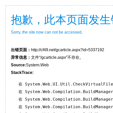
抱歉，此本页面发生
Sorry, the site now can not be accessed.
出错页面：
http://cf49.net/gcarticle.aspx?id=5337192
异常信息：
文件“/gcarticle.aspx”不存在。
Source:
System.Web
StackTrace:
   在 System.Web.UI.Util.CheckVirtualFile
   在 System.Web.Compilation.BuildManager
   在 System.Web.Compilation.BuildManager
   在 System.Web.Compilation.BuildManager