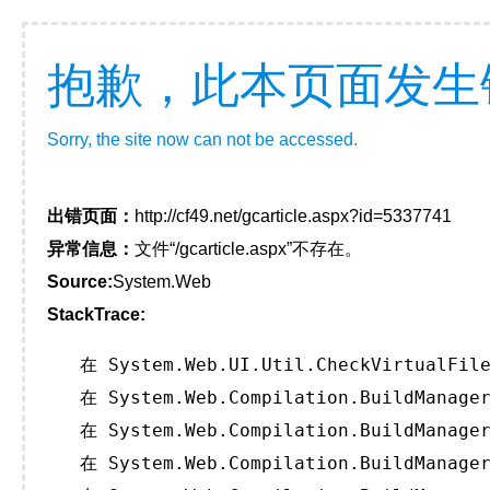
抱歉，此本页面发生
Sorry, the site now can not be accessed.
出错页面：
http://cf49.net/gcarticle.aspx?id=5337741
异常信息：
文件“/gcarticle.aspx”不存在。
Source:
System.Web
StackTrace:
   在 System.Web.UI.Util.CheckVirtualFile
   在 System.Web.Compilation.BuildManager
   在 System.Web.Compilation.BuildManager
   在 System.Web.Compilation.BuildManager