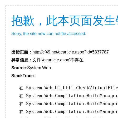
抱歉，此本页面发生
Sorry, the site now can not be accessed.
出错页面：
http://cf49.net/gcarticle.aspx?id=5337787
异常信息：
文件“/gcarticle.aspx”不存在。
Source:
System.Web
StackTrace:
   在 System.Web.UI.Util.CheckVirtualFile
   在 System.Web.Compilation.BuildManager
   在 System.Web.Compilation.BuildManager
   在 System.Web.Compilation.BuildManager