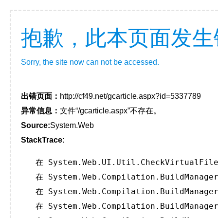
抱歉，此本页面发生
Sorry, the site now can not be accessed.
出错页面：
http://cf49.net/gcarticle.aspx?id=5337789
异常信息：
文件“/gcarticle.aspx”不存在。
Source:
System.Web
StackTrace:
   在 System.Web.UI.Util.CheckVirtualFile
   在 System.Web.Compilation.BuildManager
   在 System.Web.Compilation.BuildManager
   在 System.Web.Compilation.BuildManager