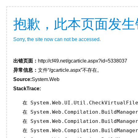
抱歉，此本页面发生
Sorry, the site now can not be accessed.
出错页面：
http://cf49.net/gcarticle.aspx?id=5338037
异常信息：
文件“/gcarticle.aspx”不存在。
Source:
System.Web
StackTrace:
   在 System.Web.UI.Util.CheckVirtualFile
   在 System.Web.Compilation.BuildManager
   在 System.Web.Compilation.BuildManager
   在 System.Web.Compilation.BuildManager