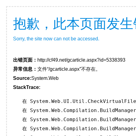
抱歉，此本页面发生
Sorry, the site now can not be accessed.
出错页面：
http://cf49.net/gcarticle.aspx?id=5338393
异常信息：
文件“/gcarticle.aspx”不存在。
Source:
System.Web
StackTrace:
   在 System.Web.UI.Util.CheckVirtualFile
   在 System.Web.Compilation.BuildManager
   在 System.Web.Compilation.BuildManager
   在 System.Web.Compilation.BuildManager