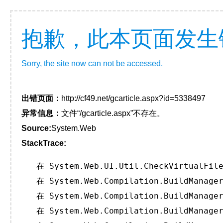
抱歉，此本页面发生
Sorry, the site now can not be accessed.
出错页面：
http://cf49.net/gcarticle.aspx?id=5338497
异常信息：
文件“/gcarticle.aspx”不存在。
Source:
System.Web
StackTrace:
   在 System.Web.UI.Util.CheckVirtualFile
   在 System.Web.Compilation.BuildManager
   在 System.Web.Compilation.BuildManager
   在 System.Web.Compilation.BuildManager