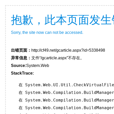
抱歉，此本页面发生
Sorry, the site now can not be accessed.
出错页面：
http://cf49.net/gcarticle.aspx?id=5338498
异常信息：
文件“/gcarticle.aspx”不存在。
Source:
System.Web
StackTrace:
   在 System.Web.UI.Util.CheckVirtualFile
   在 System.Web.Compilation.BuildManager
   在 System.Web.Compilation.BuildManager
   在 System.Web.Compilation.BuildManager