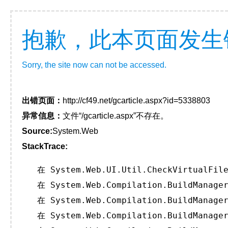
抱歉，此本页面发生
Sorry, the site now can not be accessed.
出错页面：
http://cf49.net/gcarticle.aspx?id=5338803
异常信息：
文件“/gcarticle.aspx”不存在。
Source:
System.Web
StackTrace:
   在 System.Web.UI.Util.CheckVirtualFile
   在 System.Web.Compilation.BuildManager
   在 System.Web.Compilation.BuildManager
   在 System.Web.Compilation.BuildManager