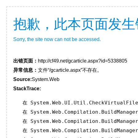
抱歉，此本页面发生
Sorry, the site now can not be accessed.
出错页面：
http://cf49.net/gcarticle.aspx?id=5338805
异常信息：
文件“/gcarticle.aspx”不存在。
Source:
System.Web
StackTrace:
   在 System.Web.UI.Util.CheckVirtualFile
   在 System.Web.Compilation.BuildManager
   在 System.Web.Compilation.BuildManager
   在 System.Web.Compilation.BuildManager