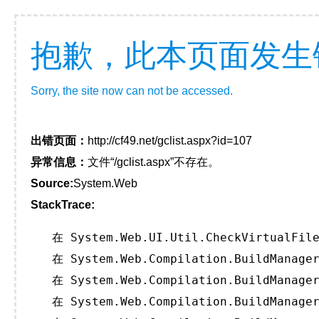
抱歉，此本页面发生
Sorry, the site now can not be accessed.
出错页面：
http://cf49.net/gclist.aspx?id=107
异常信息：
文件“/gclist.aspx”不存在。
Source:
System.Web
StackTrace:
   在 System.Web.UI.Util.CheckVirtualFile
   在 System.Web.Compilation.BuildManager
   在 System.Web.Compilation.BuildManager
   在 System.Web.Compilation.BuildManager