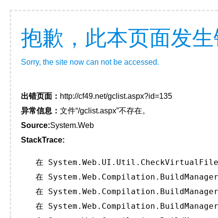
抱歉，此本页面发生
Sorry, the site now can not be accessed.
出错页面：
http://cf49.net/gclist.aspx?id=135
异常信息：
文件“/gclist.aspx”不存在。
Source:
System.Web
StackTrace:
   在 System.Web.UI.Util.CheckVirtualFile
   在 System.Web.Compilation.BuildManager
   在 System.Web.Compilation.BuildManager
   在 System.Web.Compilation.BuildManager