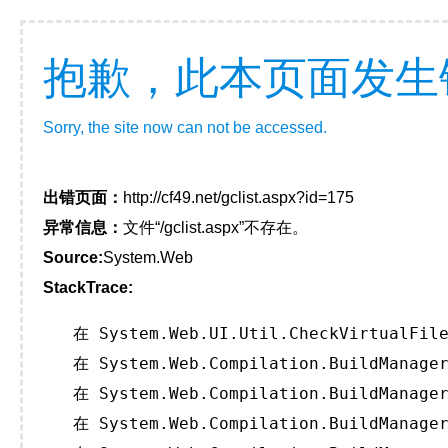
抱歉，此本页面发生
Sorry, the site now can not be accessed.
出错页面：
http://cf49.net/gclist.aspx?id=175
异常信息：
文件“/gclist.aspx”不存在。
Source:
System.Web
StackTrace:
   在 System.Web.UI.Util.CheckVirtualFile
   在 System.Web.Compilation.BuildManager
   在 System.Web.Compilation.BuildManager
   在 System.Web.Compilation.BuildManager