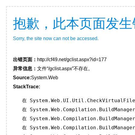
抱歉，此本页面发生
Sorry, the site now can not be accessed.
出错页面：
http://cf49.net/gclist.aspx?id=177
异常信息：
文件“/gclist.aspx”不存在。
Source:
System.Web
StackTrace:
   在 System.Web.UI.Util.CheckVirtualFile
   在 System.Web.Compilation.BuildManager
   在 System.Web.Compilation.BuildManager
   在 System.Web.Compilation.BuildManager