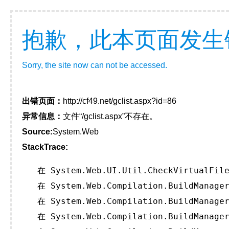
抱歉，此本页面发生
Sorry, the site now can not be accessed.
出错页面：
http://cf49.net/gclist.aspx?id=86
异常信息：
文件“/gclist.aspx”不存在。
Source:
System.Web
StackTrace:
   在 System.Web.UI.Util.CheckVirtualFile
   在 System.Web.Compilation.BuildManager
   在 System.Web.Compilation.BuildManager
   在 System.Web.Compilation.BuildManager