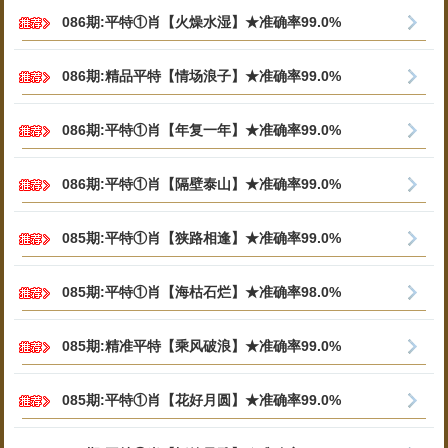
086期:平特①肖【火燥水湿】★准确率99.0%
086期:精品平特【情场浪子】★准确率99.0%
086期:平特①肖【年复一年】★准确率99.0%
086期:平特①肖【隔壁泰山】★准确率99.0%
085期:平特①肖【狭路相逢】★准确率99.0%
085期:平特①肖【海枯石烂】★准确率98.0%
085期:精准平特【乘风破浪】★准确率99.0%
085期:平特①肖【花好月圆】★准确率99.0%