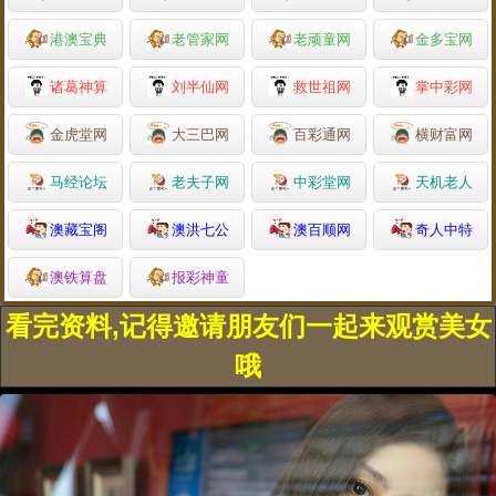
港澳宝典
老管家网
老顽童网
金多宝网
诸葛神算
刘半仙网
救世祖网
掌中彩网
金虎堂网
大三巴网
百彩通网
横财富网
马经论坛
老夫子网
中彩堂网
天机老人
澳藏宝阁
澳洪七公
澳百顺网
奇人中特
澳铁算盘
报彩神童
看完资料,记得邀请朋友们一起来观赏美女
哦