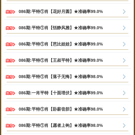
086期:平特①肖【花好月圆】★准确率99.0%
086期:平特①肖【恬静风雅】★准确率99.0%
086期:平特①肖【芭比娃娃】★准确率99.0%
086期:平特①肖【王叔平特】★准确率99.0%
086期:平特①肖【落子无悔】★准确率98.0%
086期:一肖平特【十面埋伏】★准确率99.0%
086期:平特①肖【卧薪尝胆】★准确率98.0%
086期:平特①肖【愿者上钩】★准确率98.0%