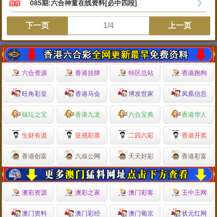
085期:六合神童在线资料[必中四段]
下一页
1/4
上一页
六合资源
香港挂牌
特区总站
香港跑狗
旺角彩皇
香港马会
博发世家
凤凰信息
镇坛之宝
香港九龙
六合宝典
香港华人
生财有道
亚视彩票
二四六彩
香港开奖
香港创富
六叔公网
天天好彩
香港彩富
澳彩资源
澳彩之家
澳门彩客
王中王网
澳门资料
澳门彩经
澳门葡京
状元红网