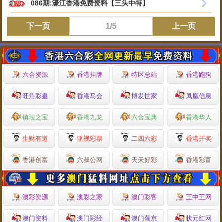
086期:濠江香港免费资料【三头中特】
下一页
1/5
上一页
六合资源
香港挂牌
特区总站
香港跑狗
旺角彩皇
香港马会
博发世家
凤凰信息
镇坛之宝
香港九龙
六合宝典
香港华人
生财有道
亚视彩票
二四六彩
香港开奖
香港创富
六叔公网
天天好彩
香港彩富
澳彩资源
澳彩之家
澳门彩客
王中王网
澳门资料
澳门彩经
澳门葡京
状元红网