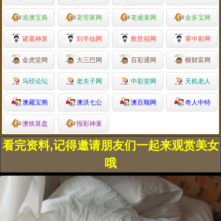
港澳宝典
老管家网
老顽童网
金多宝网
诸葛神算
刘半仙网
救世祖网
掌中彩网
金虎堂网
大三巴网
百彩通网
横财富网
马经论坛
老夫子网
中彩堂网
天机老人
澳藏宝阁
澳洪七公
澳百顺网
奇人中特
澳铁算盘
报彩神童
看完资料,记得邀请朋友们一起来观赏美女
哦