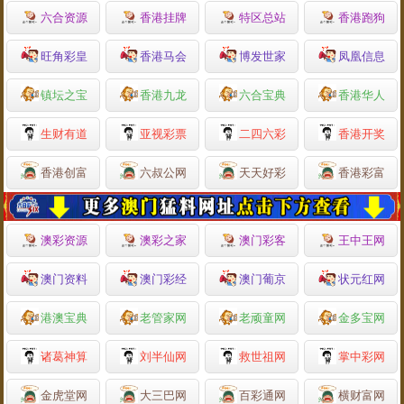
六合资源
香港挂牌
特区总站
香港跑狗
旺角彩皇
香港马会
博发世家
凤凰信息
镇坛之宝
香港九龙
六合宝典
香港华人
生财有道
亚视彩票
二四六彩
香港开奖
香港创富
六叔公网
天天好彩
香港彩富
澳彩资源
澳彩之家
澳门彩客
王中王网
澳门资料
澳门彩经
澳门葡京
状元红网
港澳宝典
老管家网
老顽童网
金多宝网
诸葛神算
刘半仙网
救世祖网
掌中彩网
金虎堂网
大三巴网
百彩通网
横财富网