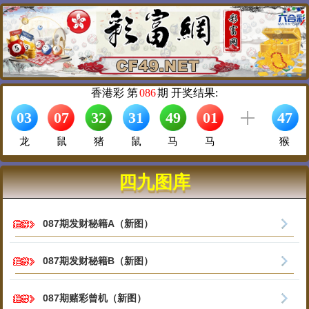
四九图库
087期发财秘籍A（新图）
087期发财秘籍B（新图）
087期赌彩曾机（新图）