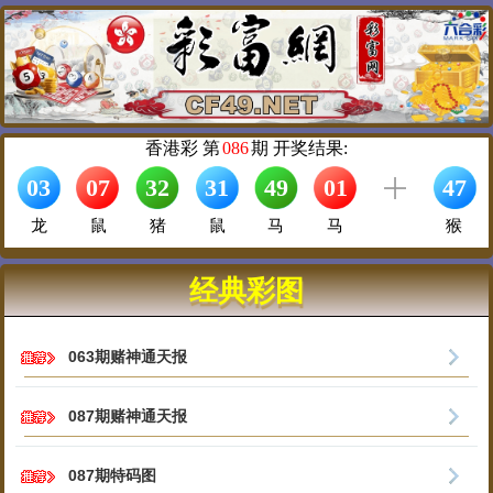
经典彩图
063期赌神通天报
087期赌神通天报
087期特码图