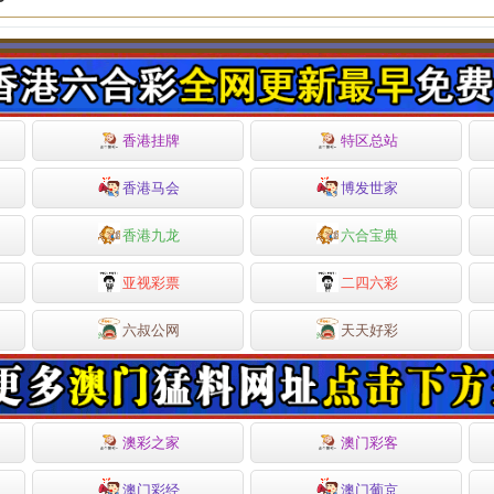
香港挂牌
特区总站
香港马会
博发世家
香港九龙
六合宝典
亚视彩票
二四六彩
六叔公网
天天好彩
澳彩之家
澳门彩客
澳门彩经
澳门葡京