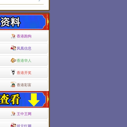
香港跑狗
凤凰信息
香港华人
香港开奖
香港彩富
王中王网
状元红网