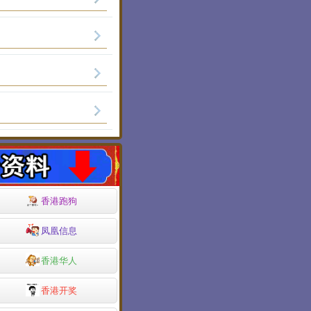
香港跑狗
凤凰信息
香港华人
香港开奖