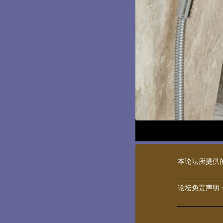
本论坛所提供
论坛免责声明