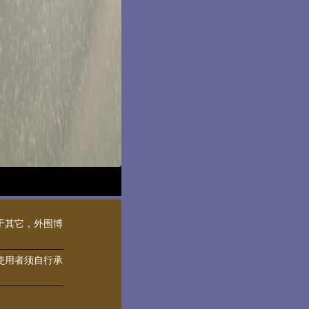
于其它，外围博
使用者须自行承