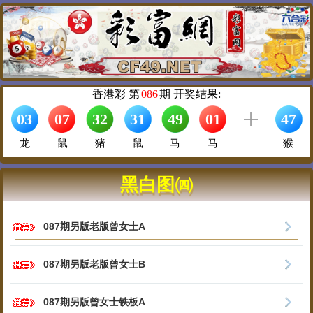
黑白图㈣
087期另版老版曾女士A
087期另版老版曾女士B
087期另版曾女士铁板A