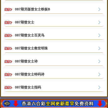
087期另版曾女士铁板B
087期曾女士
087期曾女士百灵鸟
087期曾女士救世明珠
087期曾女士诗
087期曾女士特码诗
087期曾女士指码