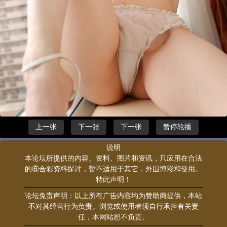
上一张
下一张
下一张
暂停轮播
说明
本论坛所提供的内容、资料、图片和资讯，只应用在合法
的⑥合彩资料探讨，暂不适用于其它，外围博彩和使用。
特此声明！
论坛免责声明：以上所有广告内容均为赞助商提供，本站
不对其经营行为负责。浏览或使用者须自行承担有关责
任，本网站恕不负责。