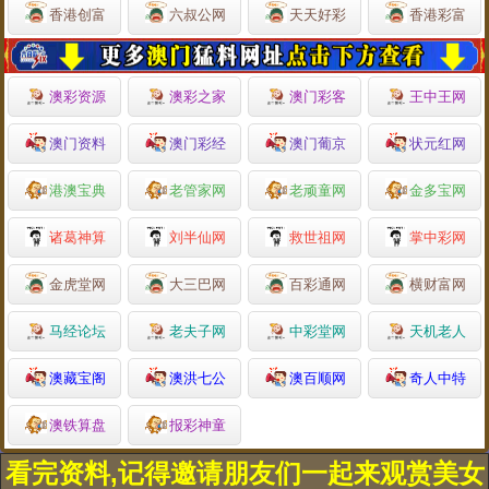
香港创富
六叔公网
天天好彩
香港彩富
澳彩资源
澳彩之家
澳门彩客
王中王网
澳门资料
澳门彩经
澳门葡京
状元红网
港澳宝典
老管家网
老顽童网
金多宝网
诸葛神算
刘半仙网
救世祖网
掌中彩网
金虎堂网
大三巴网
百彩通网
横财富网
马经论坛
老夫子网
中彩堂网
天机老人
澳藏宝阁
澳洪七公
澳百顺网
奇人中特
澳铁算盘
报彩神童
看完资料,记得邀请朋友们一起来观赏美女