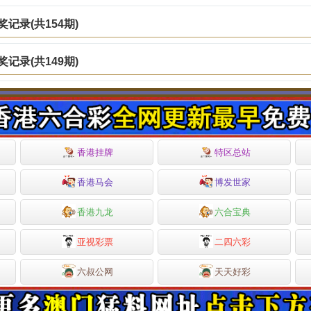
奖记录(共154期)
奖记录(共149期)
香港挂牌
特区总站
香港马会
博发世家
香港九龙
六合宝典
亚视彩票
二四六彩
六叔公网
天天好彩