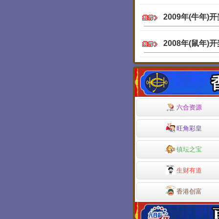
2009年(牛年)开
2008年(鼠年)开
六合资源
旺角彩皇
镇坛之宝
生财有道
香港创富