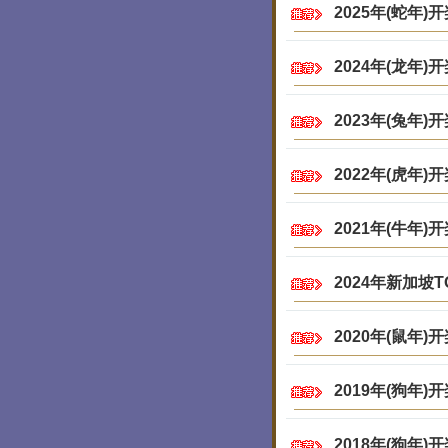
2025年(蛇年)
2024年(龙年)
2023年(兔年)
2022年(虎年)
2021年(牛年)
2024年新加坡TO
2020年(鼠年)开
2019年(狗年)开
2018年(狗年)开