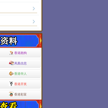
香港跑狗
凤凰信息
香港华人
香港开奖
香港彩富