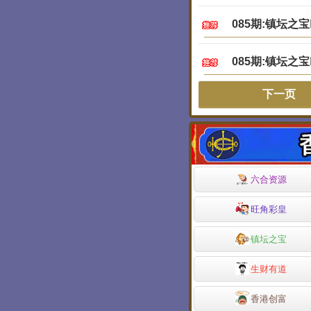
085期:镇坛之
085期:镇坛之宝
下一页
六合资源
旺角彩皇
镇坛之宝
生财有道
香港创富