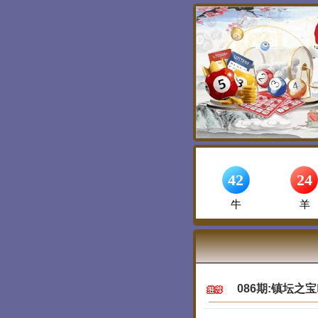
086期:镇坛之