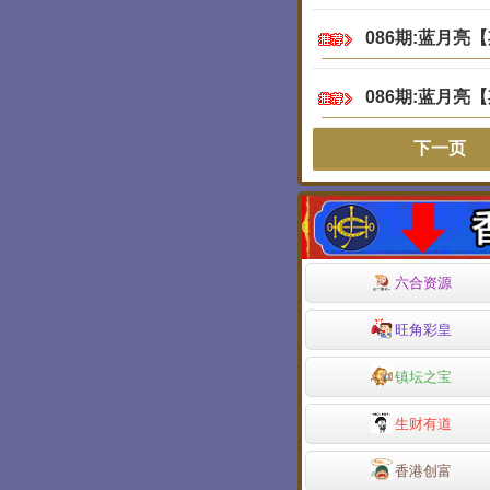
086期:蓝月
086期:蓝月亮
下一页
六合资源
旺角彩皇
镇坛之宝
生财有道
香港创富