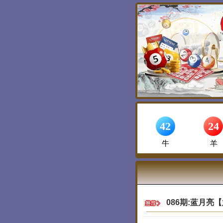
086期:蓝月亮