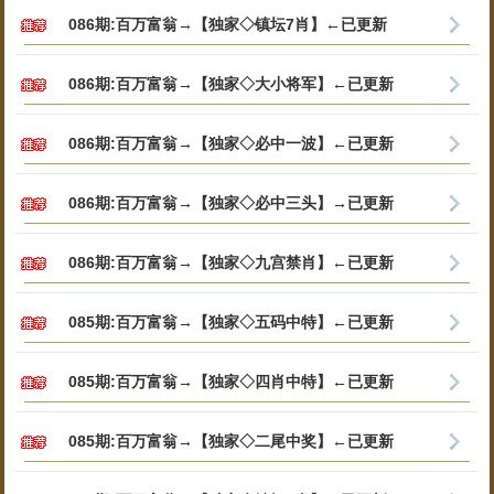
086期:百万富翁→【独家◇镇坛7肖】←已更新
086期:百万富翁→【独家◇大小将军】←已更新
086期:百万富翁→【独家◇必中一波】←已更新
086期:百万富翁→【独家◇必中三头】→已更新
086期:百万富翁→【独家◇九宫禁肖】←已更新
085期:百万富翁→【独家◇五码中特】←已更新
085期:百万富翁→【独家◇四肖中特】←已更新
085期:百万富翁→【独家◇二尾中奖】←已更新