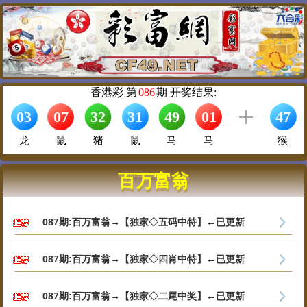
百万富翁
087期:百万富翁→【独家◇五码中特】←已更新
087期:百万富翁→【独家◇四肖中特】←已更新
087期:百万富翁→【独家◇二尾中奖】←已更新