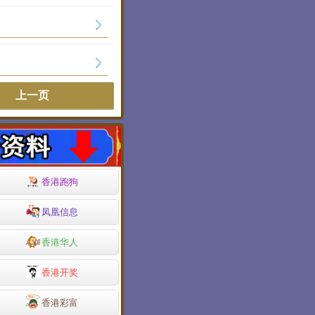
上一页
香港跑狗
凤凰信息
香港华人
香港开奖
香港彩富