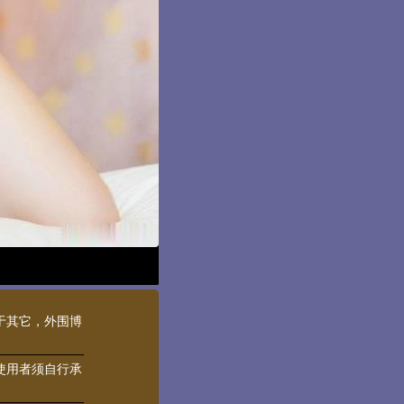
于其它，外围博
使用者须自行承