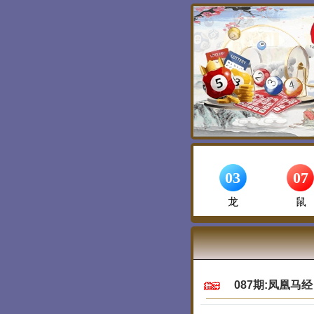
087期:凤凰