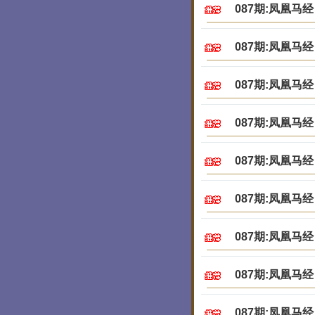
087期:凤凰
087期:凤凰
087期:凤凰
087期:凤凰
087期:凤凰
087期:凤凰
087期:凤凰
087期:凤凰
087期:凤凰