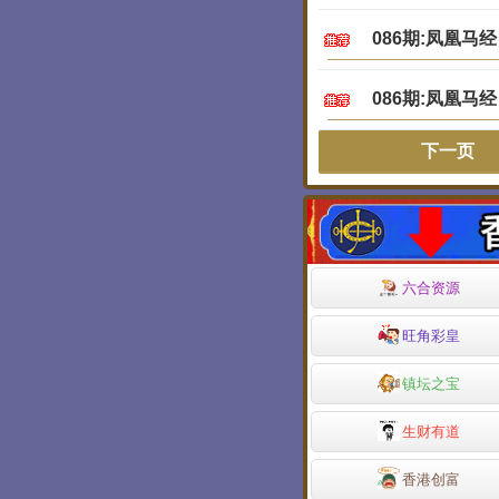
086期:凤凰
086期:凤凰
下一页
六合资源
旺角彩皇
镇坛之宝
生财有道
香港创富