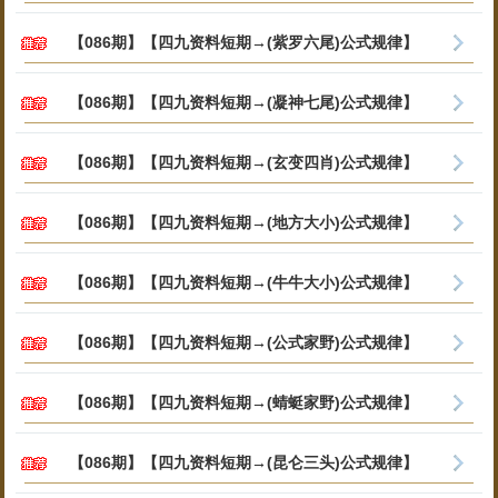
【086期】【四九资料短期→(紫罗六尾)公式规律】
【086期】【四九资料短期→(凝神七尾)公式规律】
【086期】【四九资料短期→(玄变四肖)公式规律】
【086期】【四九资料短期→(地方大小)公式规律】
【086期】【四九资料短期→(牛牛大小)公式规律】
【086期】【四九资料短期→(公式家野)公式规律】
【086期】【四九资料短期→(蜻蜓家野)公式规律】
【086期】【四九资料短期→(昆仑三头)公式规律】