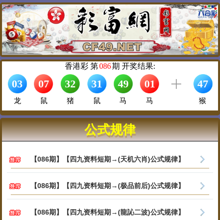
公式规律
【086期】【四九资料短期→(天机六肖)公式规律】
【086期】【四九资料短期→(极品前后)公式规律】
【086期】【四九资料短期→(龍訫二波)公式规律】