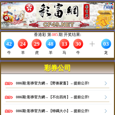
彩券公司
086期:彩券官方網→【野兽家畜】←提前公开!
086期:彩券官方網→【不出四肖】←提前公开!
086期:彩券官方網→【特碼大小】←提前公开!