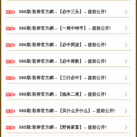
086期:彩券官方網→【必中三头】←提前公开!
086期:彩券官方網→【一尾中特平】←提前公开!
086期:彩券官方網→【必中两波】←提前公开!
086期:彩券官方網→【必中尾数】←提前公开!
086期:彩券官方網→【三行必中】←提前公开!
086期:彩券官方網→【稳杀二尾】←提前公开!
086期:彩券官方網→【买什么开什么】←提前公开!
085期:彩券官方網→【野兽家畜】←提前公开!