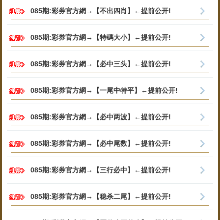
085期:彩券官方網→【不出四肖】←提前公开!
085期:彩券官方網→【特碼大小】←提前公开!
085期:彩券官方網→【必中三头】←提前公开!
085期:彩券官方網→【一尾中特平】←提前公开!
085期:彩券官方網→【必中两波】←提前公开!
085期:彩券官方網→【必中尾数】←提前公开!
085期:彩券官方網→【三行必中】←提前公开!
085期:彩券官方網→【稳杀二尾】←提前公开!