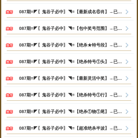
087期≡◤〖鬼谷子必中〗◥≡【最新成名⑥肖】→已公开
087期≡◤〖鬼谷子必中〗◥≡【包中奖号范围】→已公开
087期≡◤〖鬼谷子必中〗◥≡【绝杀★特号段】→已公开
087期≡◤〖鬼谷子必中〗◥≡【绝杀特号①头】→已公开
087期≡◤〖鬼谷子必中〗◥≡【最新灵活中奖】→已公开
087期≡◤〖鬼谷子必中〗◥≡【绝杀特号①行】→已公开
087期≡◤〖鬼谷子必中〗◥≡【绝杀①物①尾】→已公开
087期≡◤〖鬼谷子必中〗◥≡【超准绝杀半波】→已公开