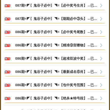
087期≡◤〖鬼谷子必中〗◥≡【必中奖号生肖】→已公开
087期≡◤〖鬼谷子必中〗◥≡【期期必中③头】→已公开
086期≡◤〖鬼谷子必中〗◥≡【必中奖号尾数】→已公开
086期≡◤〖鬼谷子必中〗◥≡【精准⑨宫噤物】→已公开
086期≡◤〖鬼谷子必中〗◥≡【超准双波中奖】→已公开
086期≡◤〖鬼谷子必中〗◥≡【最新成名⑥肖】→已公开
086期≡◤〖鬼谷子必中〗◥≡【包中奖号范围】→已公开
086期≡◤〖鬼谷子必中〗◥≡【绝杀★特号段】→已公开