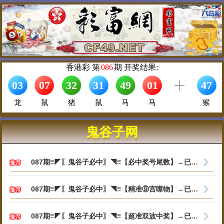
鬼谷子网
087期≡◤〖鬼谷子必中〗◥≡【必中奖号尾数】→已公开
087期≡◤〖鬼谷子必中〗◥≡【精准⑨宫噤物】→已公开
087期≡◤〖鬼谷子必中〗◥≡【超准双波中奖】→已公开