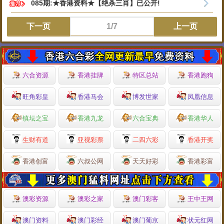
085期:★香港资料★【绝杀三肖】已公开!
下一页
1/7
上一页
六合资源
香港挂牌
特区总站
香港跑狗
旺角彩皇
香港马会
博发世家
凤凰信息
镇坛之宝
香港九龙
六合宝典
香港华人
生财有道
亚视彩票
二四六彩
香港开奖
香港创富
六叔公网
天天好彩
香港彩富
澳彩资源
澳彩之家
澳门彩客
王中王网
澳门资料
澳门彩经
澳门葡京
状元红网