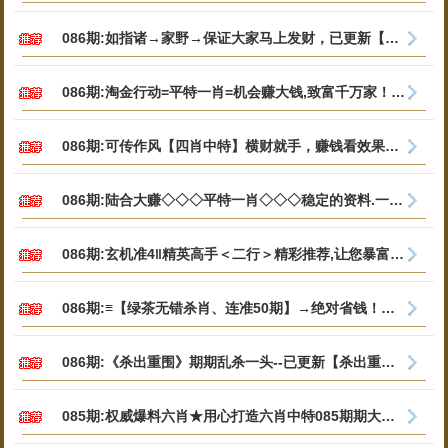
086期:如指诸→家野→保证大家马上发财，已更新【如指诸】
086期:淘金行动=平特一肖=机会赚大钱,致富千万家！【一路福星】
086期:可传作风【四肖中特】横财就手，赚钱看效果！【可传作风】
086期:陆合大赚◇◇◇平特一肖◇◇◇稳定的资料.一切拭目以待!！【陆合大赚】
086期:玄机准4‖精英高手＜二行＞精彩推荐,让您暴富的猛料！【玄机准】
086期:≡【绿茶无错杀肖、连准50期】→绝对省钱！【绿茶】
086期:《杀出重围》期期乱杀一头--已更新【杀出重围】
085期:权威爆料六肖★用心打造六肖中特085期期大中!【爆料权威】