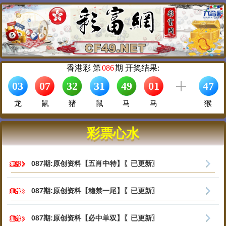
彩票心水
087期:原创资料【五肖中特】〖已更新〗
087期:原创资料【稳禁一尾】〖已更新〗
087期:原创资料【必中单双】〖已更新〗