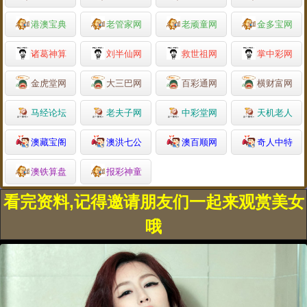
港澳宝典
老管家网
老顽童网
金多宝网
诸葛神算
刘半仙网
救世祖网
掌中彩网
金虎堂网
大三巴网
百彩通网
横财富网
马经论坛
老夫子网
中彩堂网
天机老人
澳藏宝阁
澳洪七公
澳百顺网
奇人中特
澳铁算盘
报彩神童
看完资料,记得邀请朋友们一起来观赏美女
哦