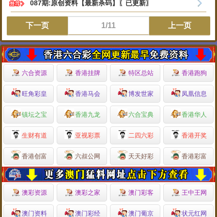
087期:原创资料【最新杀码】〖已更新〗
下一页
1/11
上一页
六合资源
香港挂牌
特区总站
香港跑狗
旺角彩皇
香港马会
博发世家
凤凰信息
镇坛之宝
香港九龙
六合宝典
香港华人
生财有道
亚视彩票
二四六彩
香港开奖
香港创富
六叔公网
天天好彩
香港彩富
澳彩资源
澳彩之家
澳门彩客
王中王网
澳门资料
澳门彩经
澳门葡京
状元红网