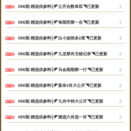
086期:精选供参料╬◤公开合数单双◥已更新
086期:精选供参料╬◤每期死禁一合◥已更新
086期:精选供参料╬◤白小姐绝杀2尾◥已更新
086期:精选供参料╬◤九龙禁肖无错记录◥已更新
086期:精选供参料╬◤马会期期禁一行◥已更新
086期:精选供参料╬◤新杀3肖大公开◥已更新
086期:精选供参料╬◤九肖中特大公开◥已更新
085期:精选供参料╬◤精选六肖选一肖◥已更新