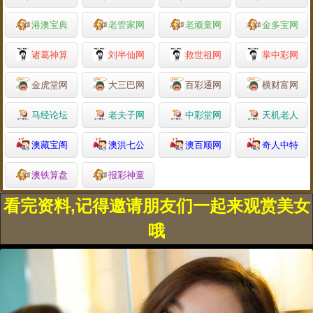
港澳宝典
老管家网
老顽童网
金多宝网
诸葛神算
刘半仙网
救世祖网
掌中彩网
金虎堂网
大三巴网
百彩通网
横财富网
马经论坛
老夫子网
中彩堂网
天机老人
澳藏宝阁
澳洪七公
澳百顺网
奇人中特
澳铁算盘
报彩神童
看完资料,记得邀请朋友们一起来观赏美女
哦