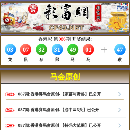
马会原创
087期:香港賽馬會原创-【家畜与野兽】已公开
087期:香港賽馬會原创-【必中〓3头】已公开
087期:香港賽馬會原创-【特码大范围】已公开