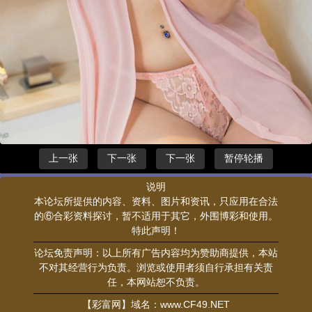
上一张
下一张
下一张
暂停轮播
说明
本论坛所提供的内容、资料、图片和资讯，只应用在合法
的⑥合彩资料探讨，暂不适用于其它，外围博彩和使用。
特此声明！
论坛免责声明：以上所有广告内容均为赞助商提供，本站
不对其经营行为负责。浏览或使用者须自行承担有关责
任，本网站恕不负责。
【彩富网】域名：www.CF49.NET