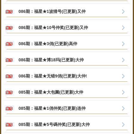
086期：福星★1波猜号(已更新)又仲
086期：福星★10号仲奖(已更新)又仲
086期：福星★3俏(已更新)高仲
086期：福星★博18玛(已更新)大仲
086期：福星★无错9俏(已更新)大仲!
085期：福星★大包圍(已更新)大仲
085期：福星★1俏仲奖(已更新)连仲
085期：福星★5号碼仲奖(已更新)大仲