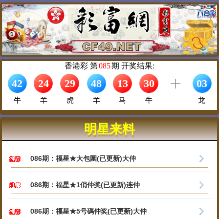
明星来料
086期：福星★大包圍(已更新)大仲
086期：福星★1俏仲奖(已更新)连仲
086期：福星★5号碼仲奖(已更新)大仲