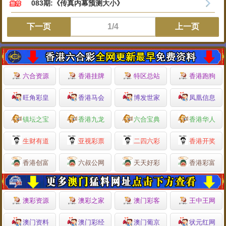
083期:《传真内幕预测大小》
下一页
1/4
上一页
六合资源
香港挂牌
特区总站
香港跑狗
旺角彩皇
香港马会
博发世家
凤凰信息
镇坛之宝
香港九龙
六合宝典
香港华人
生财有道
亚视彩票
二四六彩
香港开奖
香港创富
六叔公网
天天好彩
香港彩富
澳彩资源
澳彩之家
澳门彩客
王中王网
澳门资料
澳门彩经
澳门葡京
状元红网