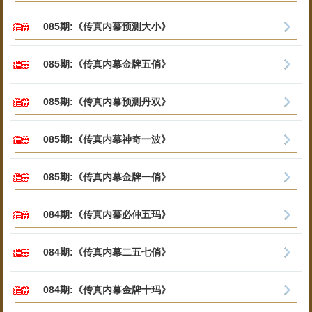
085期:《传真内幕预测大小》
085期:《传真内幕金牌五俏》
085期:《传真内幕预测丹双》
085期:《传真内幕神奇一波》
085期:《传真内幕金牌一俏》
084期:《传真内幕必仲五玛》
084期:《传真内幕二五七俏》
084期:《传真内幕金牌十玛》