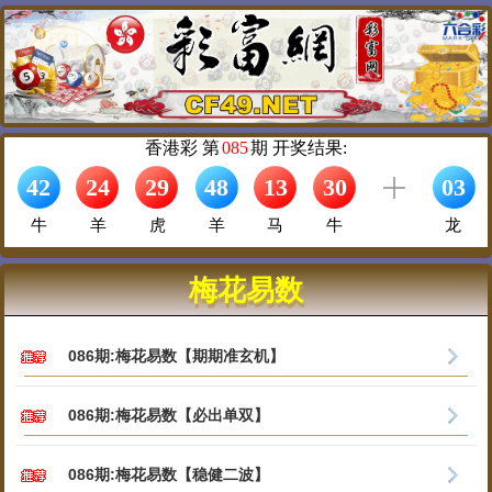
梅花易数
086期:梅花易数【期期准玄机】
086期:梅花易数【必出单双】
086期:梅花易数【稳健二波】