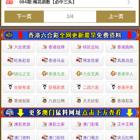
084期:梅花易数【必中三头】
下一页
1/4
上一页
六合资源
香港挂牌
特区总站
香港跑狗
旺角彩皇
香港马会
博发世家
凤凰信息
镇坛之宝
香港九龙
六合宝典
香港华人
生财有道
亚视彩票
二四六彩
香港开奖
香港创富
六叔公网
天天好彩
香港彩富
澳彩资源
澳彩之家
澳门彩客
王中王网
澳门资料
澳门彩经
澳门葡京
状元红网